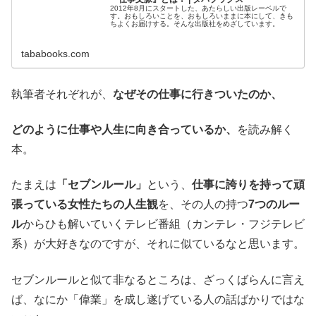
2012年8月にスタートした、あたらしい出版レーベルで
す。おもしろいことを、おもしろいままに本にして、きも
ちよくお届けする。そんな出版社をめざしています。
tababooks.com
執筆者それぞれが、
なぜその仕事に行きついたのか、
どのように仕事や人生に向き合っているか、
を読み解く
本。
たまえは
「セブンルール」
という、
仕事に誇りを持って頑
張っている女性たちの人生観
を、その人の持つ
7つのルー
ル
からひも解いていくテレビ番組（カンテレ・フジテレビ
系）が大好きなのですが、それに似ているなと思います。
セブンルールと似て非なるところは、ざっくばらんに言え
ば、なにか「偉業」を成し遂げている人の話ばかりではな